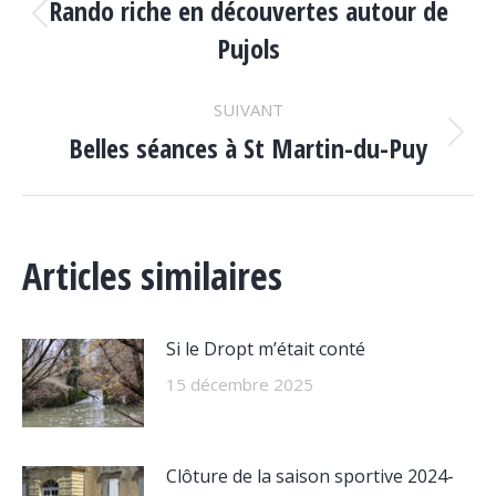
ARTICLE
Rando riche en découvertes autour de
Article
Pujols
précédent
:
SUIVANT
Belles séances à St Martin-du-Puy
Article
suivant
:
Articles similaires
Si le Dropt m’était conté
15 décembre 2025
Clôture de la saison sportive 2024-