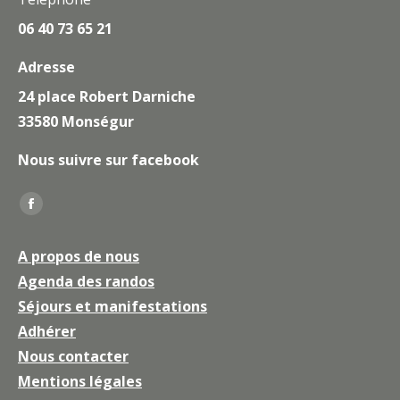
06 40 73 65 21
Adresse
24 place Robert Darniche
33580 Monségur
Nous suivre sur facebook
Trouvez nous sur :
La
page
A propos de nous
Facebook
Agenda des randos
s'ouvre
Séjours et manifestations
dans
une
Adhérer
nouvelle
Nous contacter
fenêtre
Mentions légales