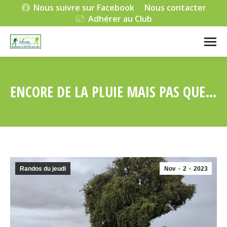
Nous suivre sur Facebook
Nous contacter
Adhérer au Club
ENCORE DE LA PLUIE MAIS PAS QUE…
Vous êtes ici :
Randos du jeudi
Nov
2
2023