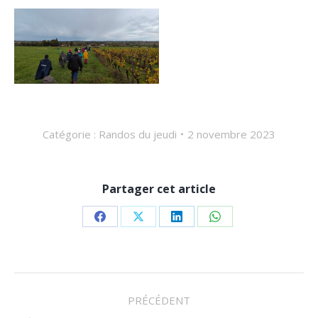
Catégorie :
Randos du jeudi
2 novembre 2023
Partager cet article
Partager
Partager
Partager
Partager
sur
sur
sur
sur
Facebook
X
LinkedIn
WhatsApp
NAVIGATION
PRÉCÉDENT