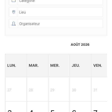
AOÛT 2026
LUN.
MAR.
MER.
JEU.
VEN.
27
28
29
30
31