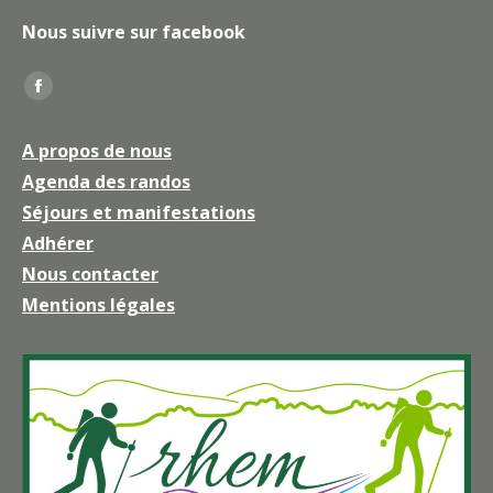
Nous suivre sur facebook
Trouvez nous sur :
La
page
A propos de nous
Facebook
Agenda des randos
s'ouvre
Séjours et manifestations
dans
une
Adhérer
nouvelle
Nous contacter
fenêtre
Mentions légales