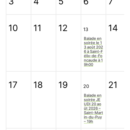
3
4
5
6
7
10
11
12
14
13
Balade en
soirée le 1
3 août 202
6 à Saint-F
élix-de-Fo
ncaude à 1
9h00
17
18
19
21
20
Balade en
soirée JE
UDI 20 ao
ût 2026 –
Saint-Mart
in-du-Puy
– 19h