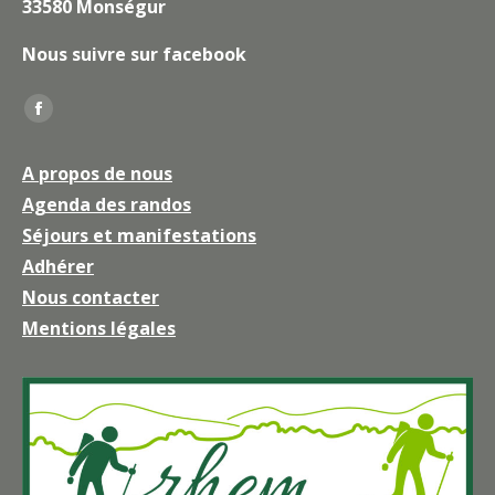
33580 Monségur
Nous suivre sur facebook
Trouvez nous sur :
La
page
A propos de nous
Facebook
Agenda des randos
s'ouvre
Séjours et manifestations
dans
une
Adhérer
nouvelle
Nous contacter
fenêtre
Mentions légales