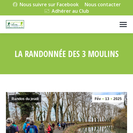
Nous suivre sur Facebook
Nous contacter
Adhérer au Club
LA RANDONNÉE DES 3 MOULINS
Vous êtes ici :
Randos du jeudi
Fév
13
2025