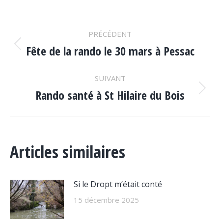
Facebook
X
LinkedIn
WhatsApp
NAVIGATION
PRÉCÉDENT
ARTICLE
Fête de la rando le 30 mars à Pessac
Article
précédent
:
SUIVANT
Rando santé à St Hilaire du Bois
Article
suivant
:
Articles similaires
Si le Dropt m’était conté
15 décembre 2025