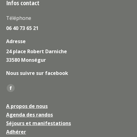
Infos contact
Téléphone
06 40 73 65 21
Adresse
24 place Robert Darniche
33580 Monségur
Nous suivre sur facebook
Trouvez nous sur :
La
page
A propos de nous
Facebook
Agenda des randos
s'ouvre
Séjours et manifestations
dans
une
Adhérer