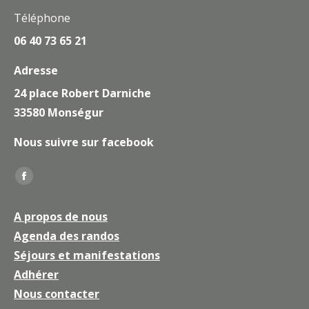
Téléphone
06 40 73 65 21
Adresse
24 place Robert Darniche
33580 Monségur
Nous suivre sur facebook
Trouvez nous sur :
La
page
A propos de nous
Facebook
Agenda des randos
s'ouvre
Séjours et manifestations
dans
une
Adhérer
nouvelle
Nous contacter