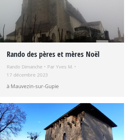
Rando des pères et mères Noël
Rando Dimanche
Par
Yves M.
17 décembre 2023
à Mauvezin-sur-Gupie