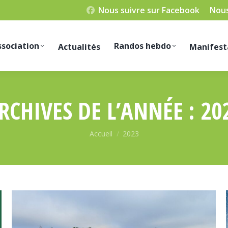
Nous suivre sur Facebook
Nous
ssociation
Randos hebdo
Actualités
Manifest
RCHIVES DE L’ANNÉE :
20
Vous êtes ici :
Accueil
2023