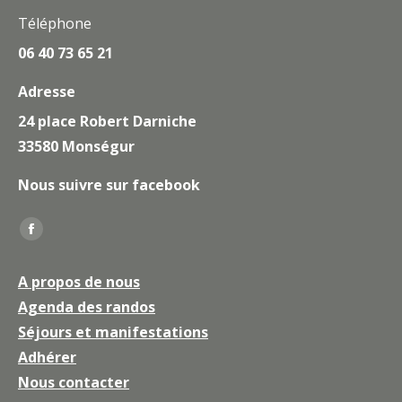
Téléphone
06 40 73 65 21
Adresse
24 place Robert Darniche
33580 Monségur
Nous suivre sur facebook
Trouvez nous sur :
La
page
A propos de nous
Facebook
Agenda des randos
s'ouvre
Séjours et manifestations
dans
une
Adhérer
nouvelle
Nous contacter