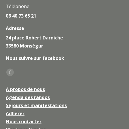
Téléphone
06 40 73 65 21
Adresse
24 place Robert Darniche
33580 Monségur
Nous suivre sur facebook
Trouvez nous sur :
La
page
A propos de nous
Facebook
Agenda des randos
s'ouvre
Séjours et manifestations
dans
une
Adhérer
nouvelle
Nous contacter
fenêtre