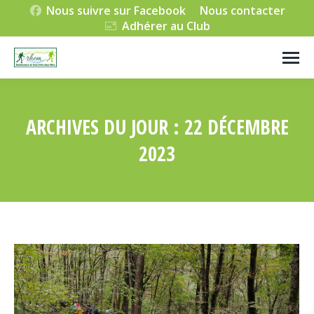
Nous suivre sur Facebook
Nous contacter
Adhérer au Club
ARCHIVES DU JOUR :
22 DÉCEMBRE
2023
Vous êtes ici :