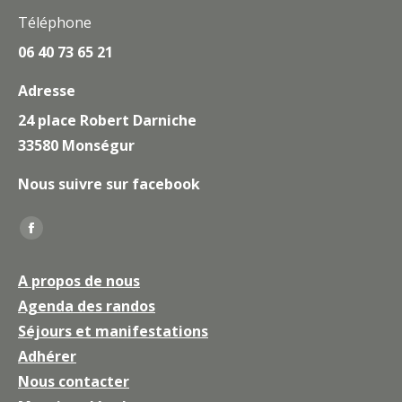
Téléphone
06 40 73 65 21
Adresse
24 place Robert Darniche
33580 Monségur
Nous suivre sur facebook
Trouvez nous sur :
La
page
A propos de nous
Facebook
Agenda des randos
s'ouvre
Séjours et manifestations
dans
une
Adhérer
nouvelle
Nous contacter