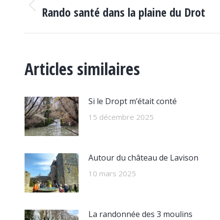
ARTICLE
Rando santé dans la plaine du Drot
Article
précédent
:
Articles similaires
Si le Dropt m’était conté
15 décembre 2025
Autour du château de Lavison
10 mars 2025
La randonnée des 3 moulins