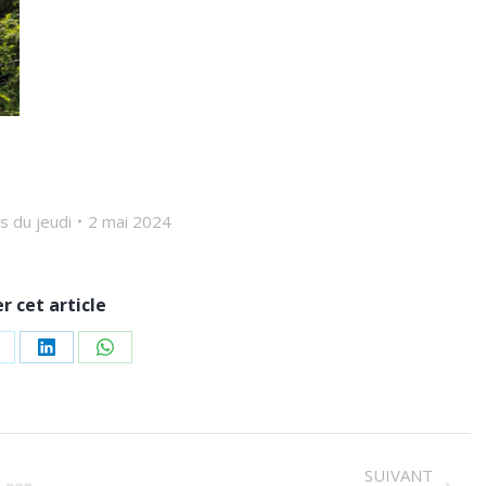
s du jeudi
2 mai 2024
r cet article
r
artager
Partager
Partager
ur
sur
sur
k
LinkedIn
WhatsApp
SUIVANT