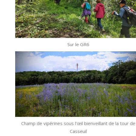
Sur le GR6
Champ de vipérines sous l’œil bienveillant de la tour de
Casseuil