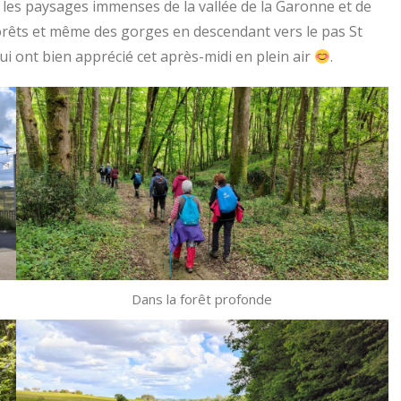
s, les paysages immenses de la vallée de la Garonne et de
orêts et même des gorges en descendant vers le pas St
i ont bien apprécié cet après-midi en plein air
.
Dans la forêt profonde