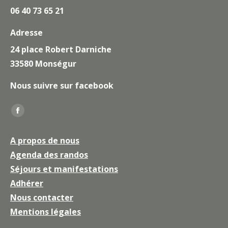
06 40 73 65 21
Adresse
24 place Robert Darniche
33580 Monségur
Nous suivre sur facebook
Trouvez nous sur :
La
page
A propos de nous
Facebook
Agenda des randos
s'ouvre
Séjours et manifestations
dans
une
Adhérer
nouvelle
Nous contacter
fenêtre
Mentions légales