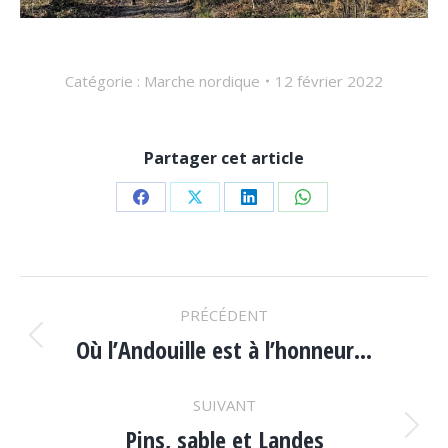
Catégorie :
Marche nordique
12 février 2022
Partager cet article
Partager
Partager
Partager
Partager
sur
sur
sur
sur
Facebook
X
LinkedIn
WhatsApp
NAVIGATION
PRÉCÉDENT
ARTICLE
Où l’Andouille est à l’honneur…
Article
précédent
:
SUIVANT
Pins, sable et Landes
Article