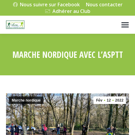
Nous suivre sur Facebook
Nous contacter
Adhérer au Club
MARCHE NORDIQUE AVEC L’ASPTT
Vous êtes ici :
Marche nordique
Fév
12
2022