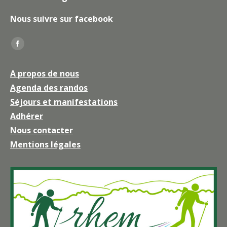
Nous suivre sur facebook
Trouvez nous sur :
La
page
A propos de nous
Facebook
Agenda des randos
s'ouvre
Séjours et manifestations
dans
une
Adhérer
nouvelle
Nous contacter
fenêtre
Mentions légales