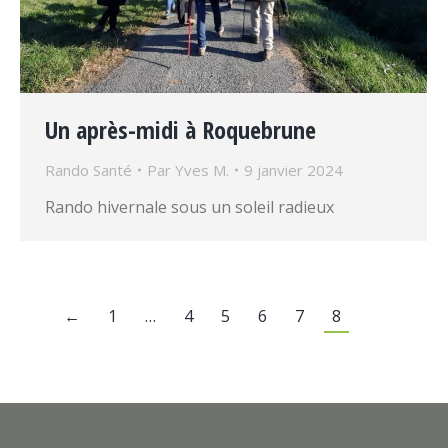
Un après-midi à Roquebrune
Rando Santé
Par
Yves M.
9 janvier 2024
Rando hivernale sous un soleil radieux
←
1
…
4
5
6
7
8