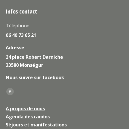
Infos contact
Téléphone
06 40 73 65 21
Adresse
24 place Robert Darniche
33580 Monségur
Nous suivre sur facebook
Trouvez nous sur :
La
page
A propos de nous
Facebook
Agenda des randos
s'ouvre
Séjours et manifestations
dans