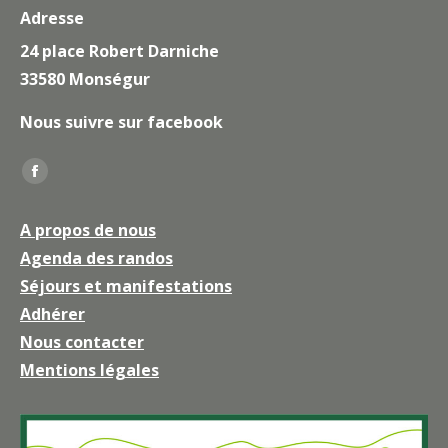
Adresse
24 place Robert Darniche
33580 Monségur
Nous suivre sur facebook
Trouvez nous sur :
La
page
A propos de nous
Facebook
Agenda des randos
s'ouvre
Séjours et manifestations
dans
une
Adhérer
nouvelle
Nous contacter
fenêtre
Mentions légales