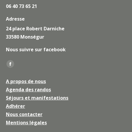
06 40 73 65 21
Adresse
24 place Robert Darniche
33580 Monségur
Nous suivre sur facebook
Trouvez nous sur :
La
page
A propos de nous
Facebook
Agenda des randos
s'ouvre
Séjours et manifestations
dans
une
Adhérer
nouvelle
Nous contacter
fenêtre
Mentions légales