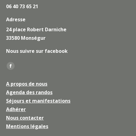
06 40 73 65 21
Adresse
24 place Robert Darniche
33580 Monségur
Nous suivre sur facebook
Trouvez nous sur :
La
page
A propos de nous
Facebook
Agenda des randos
s'ouvre
Séjours et manifestations
dans
une
Adhérer
nouvelle
Nous contacter
fenêtre
Mentions légales