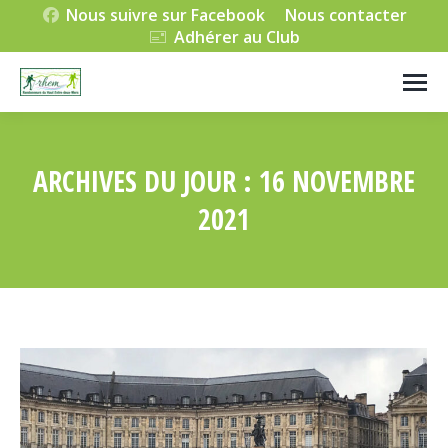
Nous suivre sur Facebook
Nous contacter
Adhérer au Club
ARCHIVES DU JOUR :
16 NOVEMBRE
2021
Vous êtes ici :