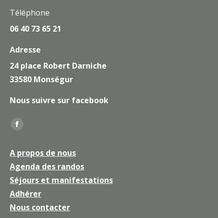
Téléphone
06 40 73 65 21
Adresse
24 place Robert Darniche
33580 Monségur
Nous suivre sur facebook
Trouvez nous sur :
La
page
A propos de nous
Facebook
Agenda des randos
s'ouvre
Séjours et manifestations
dans
une
Adhérer
nouvelle
Nous contacter