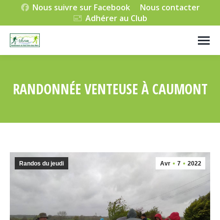
Nous suivre sur Facebook
Nous contacter
Adhérer au Club
RANDONNÉE VENTEUSE À CAUMONT
Vous êtes ici :
Randos du jeudi
Avr
7
2022