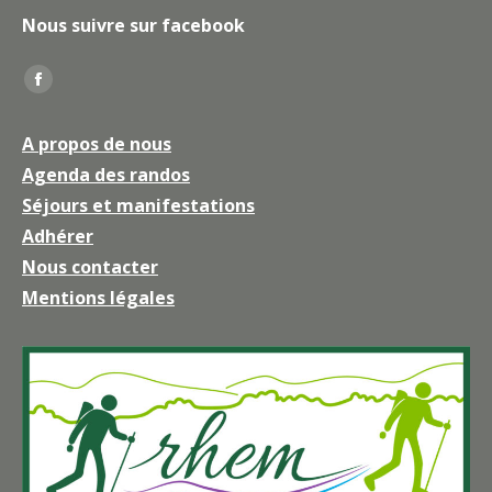
Nous suivre sur facebook
Trouvez nous sur :
La
page
A propos de nous
Facebook
Agenda des randos
s'ouvre
Séjours et manifestations
dans
une
Adhérer
nouvelle
Nous contacter
fenêtre
Mentions légales