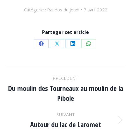
Catégorie :
Randos du jeudi
7 avril 2022
Partager cet article
Partager
Partager
Partager
Partager
sur
sur
sur
sur
Facebook
X
LinkedIn
WhatsApp
NAVIGATION
PRÉCÉDENT
ARTICLE
Du moulin des Tourneaux au moulin de la
Article
Pibole
précédent
:
SUIVANT
Autour du lac de Laromet
Article