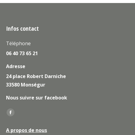
Infos contact
Téléphone
06 40 73 65 21
Adresse
24 place Robert Darniche
33580 Monségur
Nous suivre sur facebook
Trouvez nous sur :
La
page
A propos de nous
Facebook