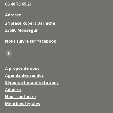
06 40 73 65 21
Adresse
24 place Robert Darniche
33580 Monségur
Nous suivre sur facebook
Trouvez nous sur :
La
page
A propos de nous
Facebook
Agenda des randos
s'ouvre
Séjours et manifestations
dans
une
Adhérer
nouvelle
Nous contacter
fenêtre
Mentions légales