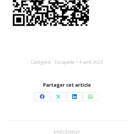
Catégorie :
Escapade
4 avril 2025
Partager cet article
Partager
Partager
Partager
Partager
sur
sur
sur
sur
Facebook
X
LinkedIn
WhatsApp
NAVIGATION
PRÉCÉDENT