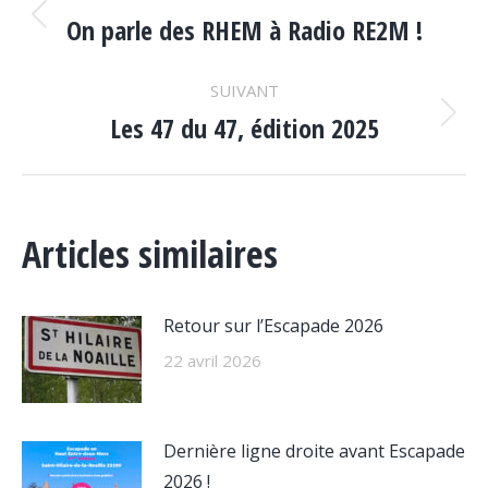
ARTICLE
On parle des RHEM à Radio RE2M !
Article
précédent
:
SUIVANT
Les 47 du 47, édition 2025
Article
suivant
:
Articles similaires
Retour sur l’Escapade 2026
22 avril 2026
Dernière ligne droite avant Escapade
2026 !