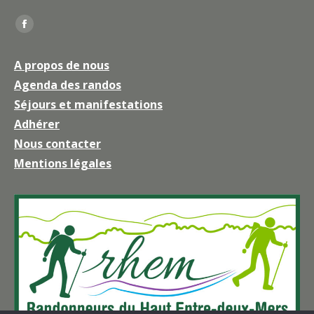
Trouvez nous sur :
La
page
A propos de nous
Facebook
Agenda des randos
s'ouvre
Séjours et manifestations
dans
une
Adhérer
nouvelle
Nous contacter
fenêtre
Mentions légales