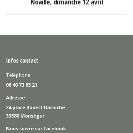
Noaille, dimanche 12 avril
similaires
Infos contact
Téléphone
06 40 73 65 21
Adresse
24 place Robert Darniche
33580 Monségur
Nous suivre sur facebook