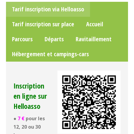
Tarif inscription via Helloasso
Tarif inscription sur place
Accueil
Parcours
Départs
Ravitaillement
Hébergement et campings-cars
Inscription
en ligne sur
Helloasso
●
7 €
pour les
12, 20 ou 30