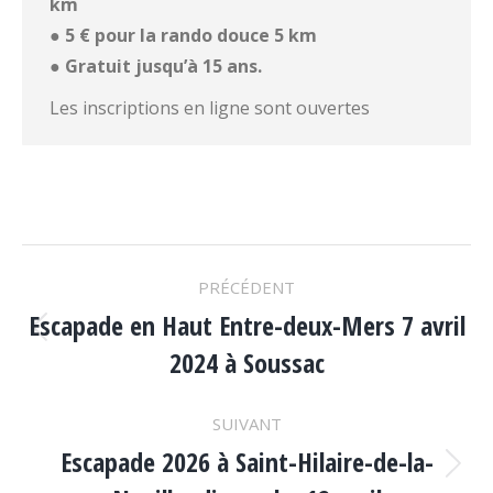
km
● 5 € pour la rando douce 5 km
● Gratuit jusqu’à 15 ans.
Les inscriptions en ligne sont ouvertes
NAVIGATION
PRÉCÉDENT
DE
Escapade en Haut Entre-deux-Mers 7 avril
Onglet
2024 à Soussac
précédent
COMMENTAIRE
SUIVANT
Escapade 2026 à Saint-Hilaire-de-la-
Projets