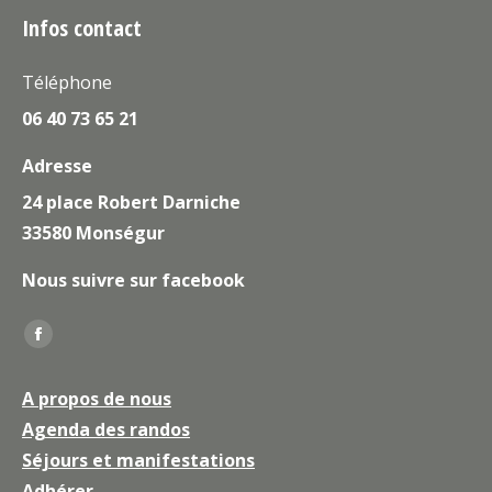
Infos contact
Téléphone
06 40 73 65 21
Adresse
24 place Robert Darniche
33580 Monségur
Nous suivre sur facebook
Trouvez nous sur :
La
page
A propos de nous
Facebook
Agenda des randos
s'ouvre
Séjours et manifestations
dans
une
Adhérer