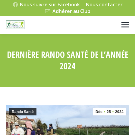
Nous suivre sur Facebook
Nous contacter
Adhérer au Club
DERNIÈRE RANDO SANTÉ DE L’ANNÉE
2024
Vous êtes ici :
Rando Santé
Déc
25
2024