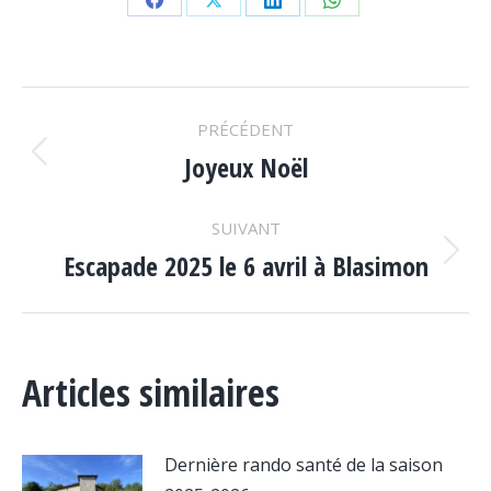
Partager
Partager
Partager
Partager
sur
sur
sur
sur
Facebook
X
LinkedIn
WhatsApp
NAVIGATION
PRÉCÉDENT
ARTICLE
Joyeux Noël
Article
précédent
:
SUIVANT
Escapade 2025 le 6 avril à Blasimon
Article
suivant
:
Articles similaires
Dernière rando santé de la saison