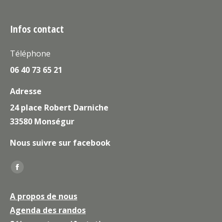
Infos contact
Téléphone
06 40 73 65 21
Adresse
24 place Robert Darniche
33580 Monségur
Nous suivre sur facebook
Trouvez nous sur :
La
page
A propos de nous
Facebook
Agenda des randos
s'ouvre