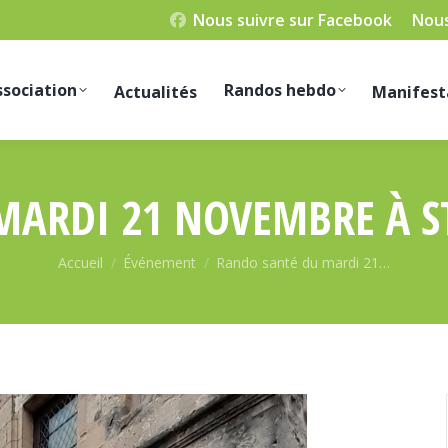
Nous suivre sur Facebook
Nous
ssociation
Randos hebdo
Actualités
Manifest
ARDI 21 NOVEMBRE À S
Vous êtes ici :
Accueil
Événement
Rando santé du mardi 21…