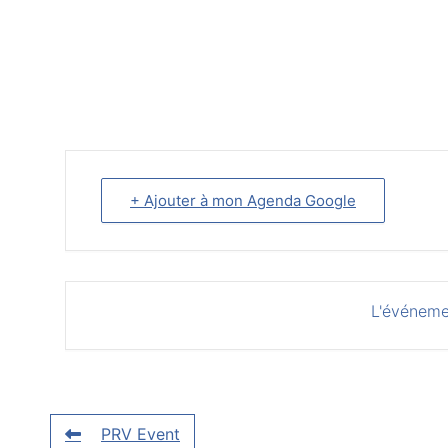
+ Ajouter à mon Agenda Google
L'événeme
PRV Event