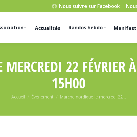
Nous suivre sur Facebook
Nous
ssociation
Randos hebdo
Actualités
Manifest
 MERCREDI 22 FÉVRIER À
15H00
Vous êtes ici :
Accueil
Événement
Marche nordique le mercredi 22…