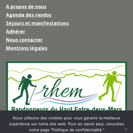
page
A propos de nous
Facebook
Agenda des randos
s'ouvre
Séjours et manifestations
dans
une
Adhérer
nouvelle
Nous contacter
fenêtre
Mentions légales
Nous utilisons des cookies pour vous garantir la meilleure
expérience sur notre site web. Pour en savoir plus, consultez
notre page "Politique de confidentialité."