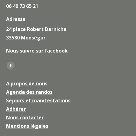
06 40 73 65 21
Adresse
24 place Robert Darniche
33580 Monségur
Nous suivre sur facebook
Trouvez nous sur :
La
page
A propos de nous
Facebook
Agenda des randos
s'ouvre
Séjours et manifestations
dans
une
Adhérer
nouvelle
Nous contacter
fenêtre
Mentions légales