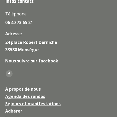
Infos contact
Téléphone
06 40 73 65 21
Adresse
24 place Robert Darniche
33580 Monségur
Nous suivre sur facebook
Trouvez nous sur :
La
page
A propos de nous
Facebook
Agenda des randos
s'ouvre
Séjours et manifestations
dans
une
Adhérer