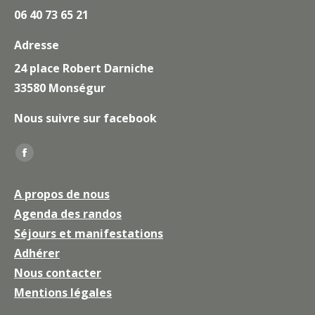
06 40 73 65 21
Adresse
24 place Robert Darniche
33580 Monségur
Nous suivre sur facebook
Trouvez nous sur :
La
page
A propos de nous
Facebook
Agenda des randos
s'ouvre
Séjours et manifestations
dans
une
Adhérer
nouvelle
Nous contacter
fenêtre
Mentions légales