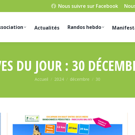
Nous suivre sur Facebook
Nous
ssociation
Randos hebdo
Actualités
Manifest
ES DU JOUR :
30 DÉCEMB
Vous êtes ici :
Accueil
2024
décembre
30