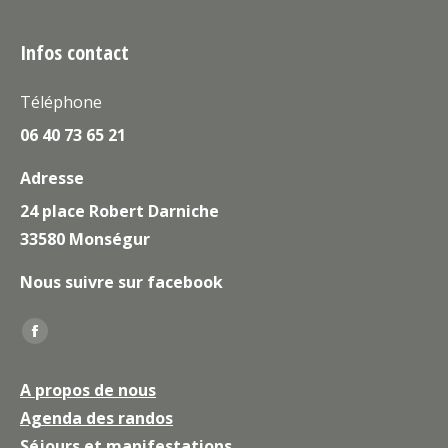
Infos contact
Téléphone
06 40 73 65 21
Adresse
24 place Robert Darniche
33580 Monségur
Nous suivre sur facebook
Trouvez nous sur :
La
page
A propos de nous
Facebook
Agenda des randos
s'ouvre
Séjours et manifestations
dans