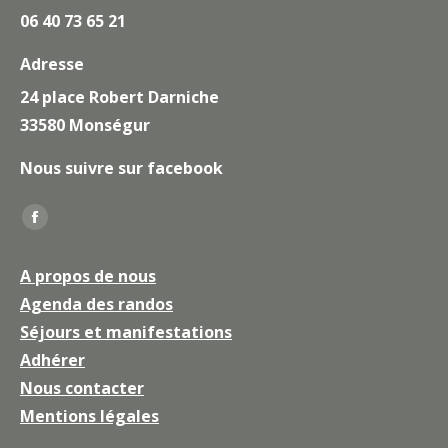
06 40 73 65 21
Adresse
24 place Robert Darniche
33580 Monségur
Nous suivre sur facebook
Trouvez nous sur :
La
page
A propos de nous
Facebook
Agenda des randos
s'ouvre
Séjours et manifestations
dans
une
Adhérer
nouvelle
Nous contacter
fenêtre
Mentions légales