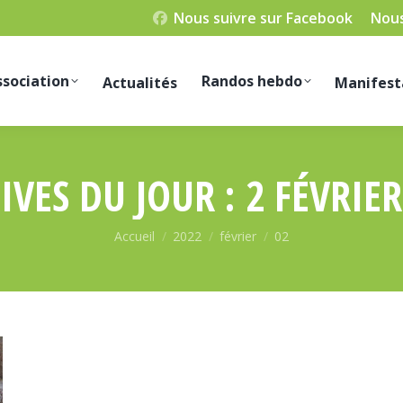
Nous suivre sur Facebook
Nous
ssociation
Randos hebdo
Actualités
Manifest
IVES DU JOUR :
2 FÉVRIER
Vous êtes ici :
Accueil
2022
février
02