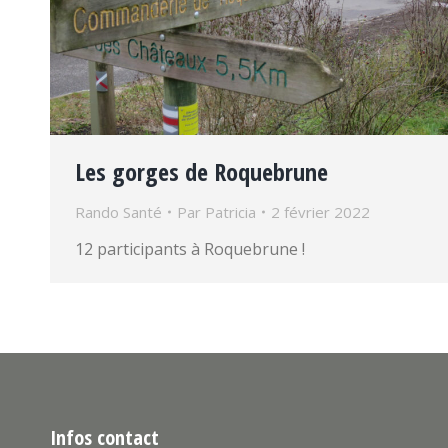
Les gorges de Roquebrune
Rando Santé
Par
Patricia
2 février 2022
12 participants à Roquebrune !
Infos contact