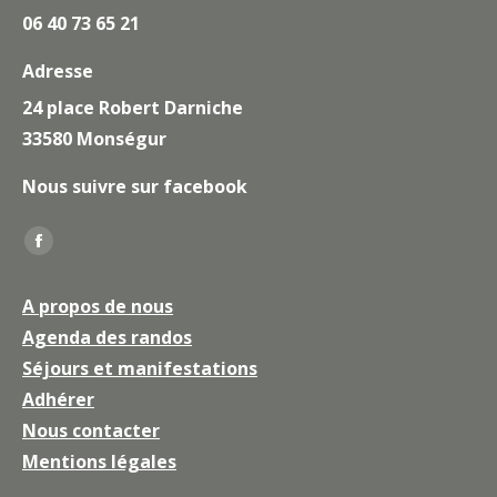
06 40 73 65 21
Adresse
24 place Robert Darniche
33580 Monségur
Nous suivre sur facebook
Trouvez nous sur :
La
page
A propos de nous
Facebook
Agenda des randos
s'ouvre
Séjours et manifestations
dans
une
Adhérer
nouvelle
Nous contacter
fenêtre
Mentions légales