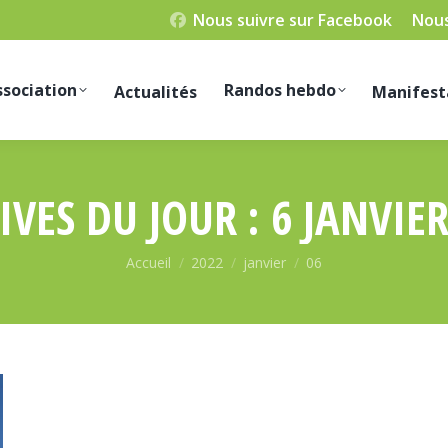
Nous suivre sur Facebook
Nous
ssociation
Randos hebdo
Actualités
Manifest
IVES DU JOUR :
6 JANVIER
Vous êtes ici :
Accueil
2022
janvier
06