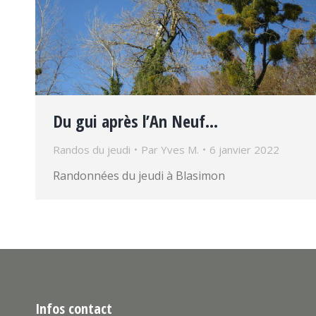
Du gui après l’An Neuf…
Randos du jeudi
Par
Yves M.
6 janvier 2022
Randonnées du jeudi à Blasimon
Infos contact