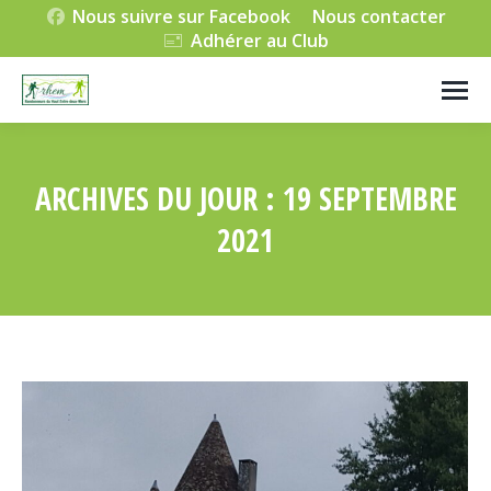
Nous suivre sur Facebook
Nous contacter
Adhérer au Club
ARCHIVES DU JOUR :
19 SEPTEMBRE
2021
Vous êtes ici :