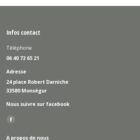
Infos contact
Téléphone
06 40 73 65 21
Adresse
24 place Robert Darniche
33580 Monségur
Nous suivre sur facebook
Trouvez nous sur :
La
page
A propos de nous
Facebook