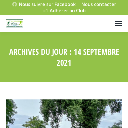
Nous suivre sur Facebook
Nous contacter
Adhérer au Club
ARCHIVES DU JOUR :
14 SEPTEMBRE
2021
Vous êtes ici :