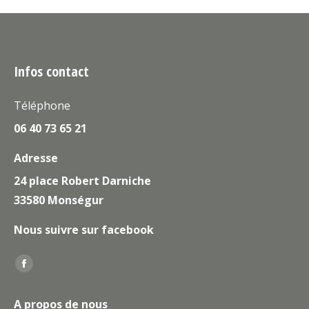
Infos contact
Téléphone
06 40 73 65 21
Adresse
24 place Robert Darniche
33580 Monségur
Nous suivre sur facebook
Trouvez nous sur :
La
page
A propos de nous
Facebook