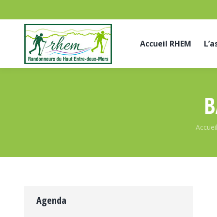
Accueil RHEM
L’a
B
Vous ê
Accuei
Agenda