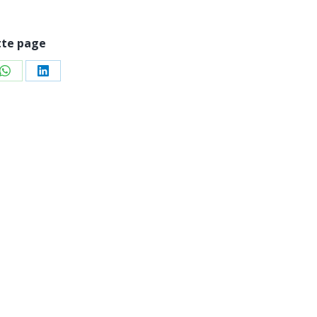
tte page
ger
Partager
Partager
sur
sur
WhatsApp
LinkedIn