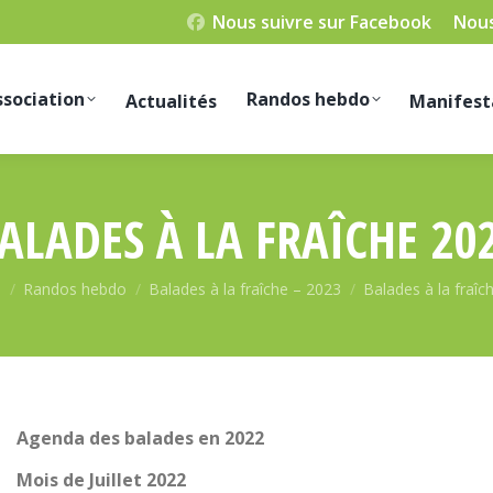
Nous suivre sur Facebook
Nous
ssociation
Randos hebdo
Actualités
Manifest
ALADES À LA FRAÎCHE 20
tes ici :
l
Randos hebdo
Balades à la fraîche – 2023
Balades à la fraîc
Agenda des balades en 2022
Mois de Juillet 2022