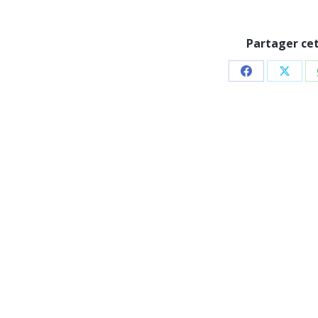
Partager ce
Partager
Parta
sur
sur
Facebook
X