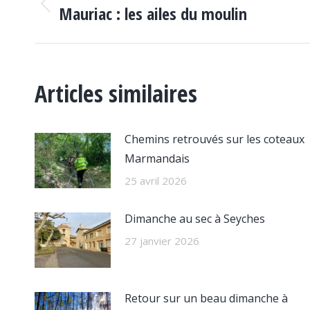
ARTICLE
Mauriac : les ailes du moulin
Article
précédent
:
Articles similaires
Chemins retrouvés sur les coteaux
Marmandais
25 avril 2026
Dimanche au sec à Seyches
27 janvier 2026
Retour sur un beau dimanche à