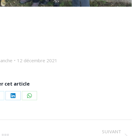
anche
12 décembre 2021
r cet article
r
artager
Partager
Partager
ur
sur
sur
k
LinkedIn
WhatsApp
SUIVANT