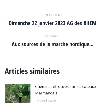
Facebook
X
LinkedIn
WhatsApp
NAVIGATION
PRÉCÉDENT
ARTICLE
Dimanche 22 janvier 2023 AG des RHEM
Article
précédent
:
SUIVANT
Aux sources de la marche nordique…
Article
suivant
:
Articles similaires
Chemins retrouvés sur les coteaux
Marmandais
25 avril 2026