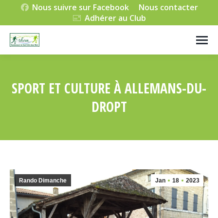
Nous suivre sur Facebook
Nous contacter
Adhérer au Club
SPORT ET CULTURE À ALLEMANS-DU-
DROPT
Vous êtes ici :
Rando Dimanche
Jan
18
2023