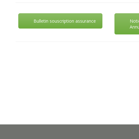
Bulletin souscription assurance
Noti
Annu