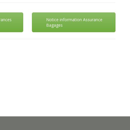
rances
Notice information Assurance
Bagages