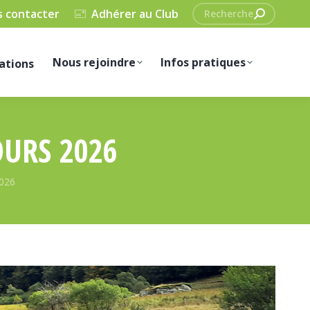
Recherche
 contacter
Adhérer au Club
:
Nous rejoindre
Infos pratiques
ations
URS 2026
2026