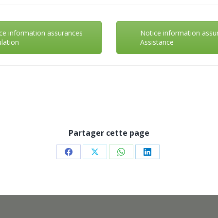
ce information assurances
Notice information assu
lation
Assistance
Partager cette page
Partager
Partager
Partager
Partager
sur
sur
sur
sur
Facebook
X
WhatsApp
LinkedIn