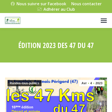
Nous suivre sur Facebook
Nous contacter
Adhérer au Club
ÉDITION 2023 DES 47 DU 47
Vous êtes ici :
Randos-tous-publics
Avr
4
2023