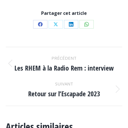
Partager cet article
Partager
Partager
Partager
Partager
sur
sur
sur
sur
Facebook
X
LinkedIn
WhatsApp
NAVIGATION
PRÉCÉDENT
ARTICLE
Les RHEM à la Radio Rem : interview
Article
précédent
:
SUIVANT
Retour sur l’Escapade 2023
Article
suivant
:
Articles similaires