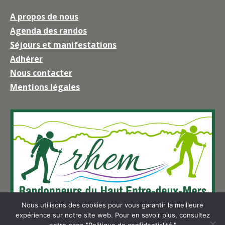
page
A propos de nous
Facebook
Agenda des randos
s'ouvre
Séjours et manifestations
dans
une
Adhérer
nouvelle
Nous contacter
fenêtre
Mentions légales
Nous utilisons des cookies pour vous garantir la meilleure
expérience sur notre site web. Pour en savoir plus, consultez