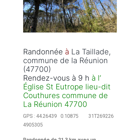
Randonnée
à
La Taillade,
commune de la Réunion
(47700)
Rendez-vous à 9 h
à l’
Église St Eutrope
lieu-dit
Couthures commune de
La
Réunion 47700
GPS : 44.26439 0.10875 31T269226
4905305
Randonnée de 21,3 km avec un