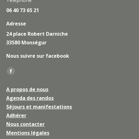
06 40 73 65 21
Adresse
24 place Robert Darniche
33580 Monségur
Nous suivre sur facebook
Trouvez nous sur :
La
page
A propos de nous
Facebook
Agenda des randos
s'ouvre
Séjours et manifestations
dans
une
Adhérer
nouvelle
Nous contacter
fenêtre
Mentions légales