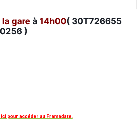
 la gare
à
14h00
( 30T726655
0256 )
z ici pour accéder au Framadate.