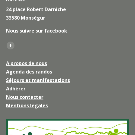
24 place Robert Darniche
33580 Monségur
Nous suivre sur facebook
Trouvez nous sur :
La
page
A propos de nous
Facebook
Agenda des randos
s'ouvre
Séjours et manifestations
dans
une
Adhérer
nouvelle
Nous contacter
fenêtre
Mentions légales