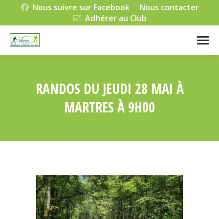
Nous suivre sur Facebook
Nous contacter
Adhérer au Club
RANDOS DU JEUDI 28 MAI À
MARTRES À 9H00
Vous êtes ici :