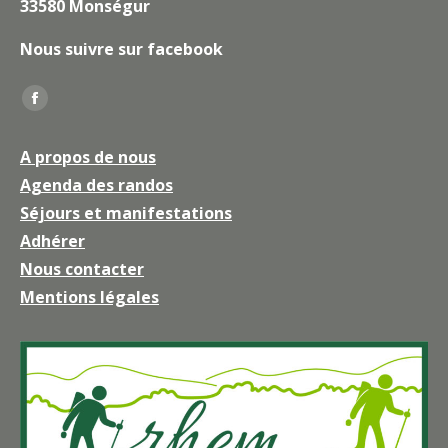
33580 Monségur
Nous suivre sur facebook
Trouvez nous sur :
La
page
A propos de nous
Facebook
Agenda des randos
s'ouvre
Séjours et manifestations
dans
une
Adhérer
nouvelle
Nous contacter
fenêtre
Mentions légales