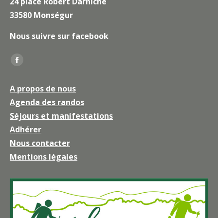
24 place Robert Darniche
33580 Monségur
Nous suivre sur facebook
Trouvez nous sur :
La
page
A propos de nous
Facebook
Agenda des randos
s'ouvre
Séjours et manifestations
dans
une
Adhérer
nouvelle
Nous contacter
fenêtre
Mentions légales