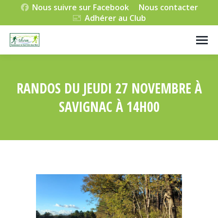
Nous suivre sur Facebook
Nous contacter
Adhérer au Club
RANDOS DU JEUDI 27 NOVEMBRE À
SAVIGNAC À 14H00
Vous êtes ici :