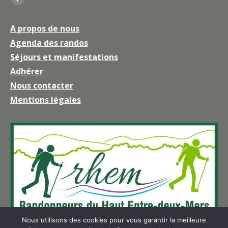
La
page
A propos de nous
Facebook
Agenda des randos
s'ouvre
Séjours et manifestations
dans
une
Adhérer
nouvelle
Nous contacter
fenêtre
Mentions légales
Nous utilisons des cookies pour vous garantir la meilleure