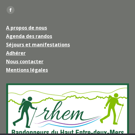
Trouvez nous sur :
La
page
A propos de nous
Facebook
Agenda des randos
s'ouvre
Séjours et manifestations
dans
une
Adhérer
nouvelle
Nous contacter
fenêtre
Mentions légales