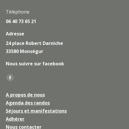
Téléphone
06 40 73 65 21
Adresse
24 place Robert Darniche
33580 Monségur
Nous suivre sur facebook
Trouvez nous sur :
La
page
A propos de nous
Facebook
Agenda des randos
s'ouvre
Séjours et manifestations
dans
une
Adhérer
nouvelle
Nous contacter